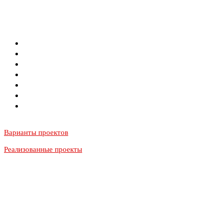
Menu
О компании
Проекты
Строительство
Галерея
Блог
Цены
Контакты
Варианты проектов
Реализованные проекты