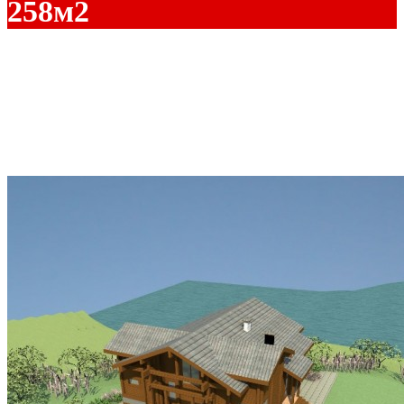
258м2