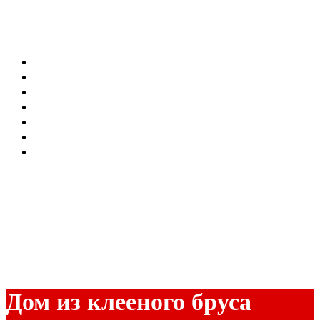
Menu
О компании
Проекты
Строительство
Галерея
Блог
Цены
Контакты
Дом из клееного бруса